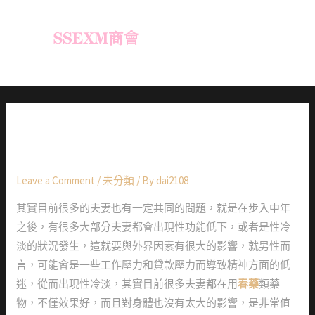
春藥成分是否都安全？哪種才
能安全食用
Leave a Comment
/
未分類
/ By
dai2108
其實目前很多的夫妻也有一定共同的問題，就是在步入中年
之後，有很多大部分夫妻都會出現性功能低下，或者是性冷
淡的狀況發生，這就要與外界因素有很大的影響，就男性而
言，可能會是一些工作壓力和貸款壓力而導致精神方面的低
迷，從而出現性冷淡，其實目前很多夫妻都在用
春藥
類藥
物，不僅效果好，而且對身體也沒有太大的影響，是非常值